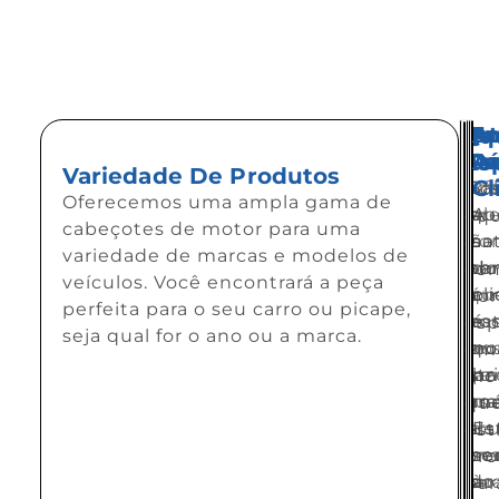
Qu
Pr
En
A
Eq
Ga
Co
Rá
A
Es
Variedade De Produtos
Cl
Nos
Of
Sa
No
Oferecemos uma ampla gama de
cab
pr
qu
A
eq
cabeçotes de motor para uma
são
co
o
sa
é
variedade de marcas e modelos de
fab
pa
te
do
co
veículos. Você encontrará a peça
co
qu
é
cl
por
perfeita para o seu carro ou picape,
mat
vo
es
é
esp
seja qual for o ano ou a marca.
de
po
qu
no
em
alta
faz
se
pr
mo
qua
as
tra
má
qu
e
atu
de
Es
est
pre
ne
ma
se
pro
par
no
do
à
par