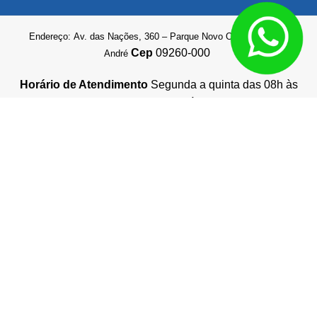
Endereço: Av. das Nações, 360 – Parque Novo Oratório, Santo
Cep
09260-000
André
Horário de Atendimento
Segunda a quinta das 08h às
18h. Sexta das 08h às 17h.
Q3 Auto Imports © 2026 – Loja online de cabeçotes novos e usados –
Autopeças online
Todos os direitos reservados. Proibida reprodução total ou parcial.
Preços e estoques sujeito à alteração sem aviso prévio. Ofertas
válidas somente para compras online
Desenvolvimento de Sites
e
Consultor SEO