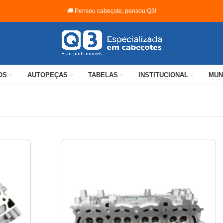
🚚 Pensou cabeçote, pensou Q3!
OS
AUTOPEÇAS
TABELAS
INSTITUCIONAL
MUN