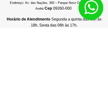
Endereço: Av. das Nações, 360 – Parque Novo Oratório, Santo
Cep
09260-000
André
Horário de Atendimento
Segunda a quinta das 08h às
18h. Sexta das 08h às 17h.
Q3 Auto Imports © 2026 – Loja online de cabeçotes novos e usados –
Autopeças online
Todos os direitos reservados. Proibida reprodução total ou parcial.
Preços e estoques sujeito à alteração sem aviso prévio. Ofertas
válidas somente para compras online
Desenvolvimento de Sites
e
Consultor SEO