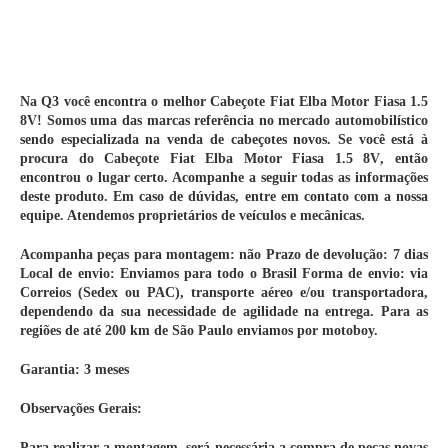
Na Q3 você encontra o melhor
Cabeçote Fiat Elba Motor Fiasa 1.5
8V
! Somos uma das marcas referência no mercado automobilístico
sendo especializada na venda de cabeçotes novos. Se você está à
procura do
Cabeçote Fiat Elba Motor Fiasa 1.5 8V
, então
encontrou o lugar certo. Acompanhe a seguir todas as informações
deste produto. Em caso de dúvidas, entre em contato com a nossa
equipe. Atendemos proprietários de veículos e mecânicas
.
Acompanha peças para montagem:
não
Prazo de devolução:
7 dias
Local de envio:
Enviamos para todo o Brasil
Forma de envio:
via
Correios (Sedex ou PAC), transporte aéreo e/ou transportadora,
dependendo da sua necessidade de agilidade na entrega. Para as
regiões de até 200 km de São Paulo enviamos por motoboy.
Garantia:
3 meses
Observações Gerais:
Para realizar a montagem, será necessária a compra de peças novas