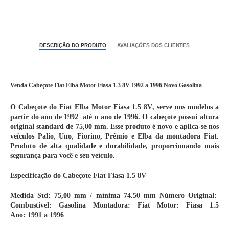
DESCRIÇÃO DO PRODUTO
AVALIAÇÕES DOS CLIENTES
Venda Cabeçote Fiat Elba Motor Fiasa 1.3 8V 1992 a 1996 Novo Gasolina
O
Cabeçote do Fiat Elba Motor Fiasa 1.5 8V
, serve nos modelos a
partir do ano de 1992 até o ano de 1996. O cabeçote possui altura
original standard de 75,00 mm. Esse produto é novo e aplica-se nos
veículos
Palio, Uno, Fiorino, Prêmio
e
Elba
da montadora Fiat.
Produto de alta qualidade e durabilidade, proporcionando mais
segurança para você e seu veículo.
Especificação do
Cabeçote Fiat Fiasa 1.5 8V
Medida Std:
75,00 mm / mínima 74.50 mm
Número Original:
Combustível:
Gasolina
Montadora:
Fiat
Motor:
Fiasa 1.5
Ano:
1991 a 1996