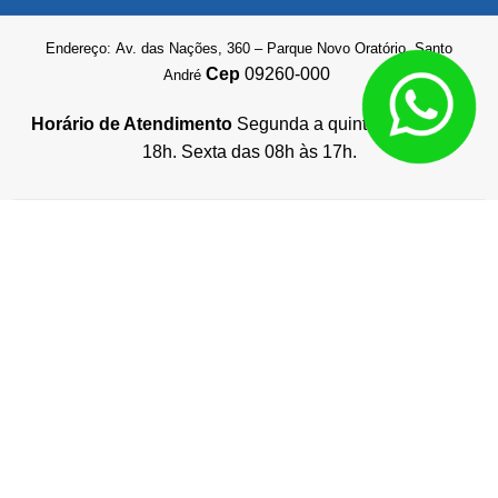
Endereço: Av. das Nações, 360 – Parque Novo Oratório, Santo
Cep
09260-000
André
Horário de Atendimento
Segunda a quinta das 08h às
18h. Sexta das 08h às 17h.
Q3 Auto Imports © 2026 – Loja online de cabeçotes novos e usados –
Autopeças online
Todos os direitos reservados. Proibida reprodução total ou parcial.
Preços e estoques sujeito à alteração sem aviso prévio. Ofertas
válidas somente para compras online
Desenvolvimento de Sites
e
Consultor SEO