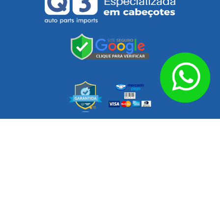
Endereço: Av. das Nações, 360 – Parque Novo Oratório, Santo
Cep
09260-000
André
Horário de Atendimento
Segunda a quinta das 08h às
18h. Sexta das 08h às 17h.