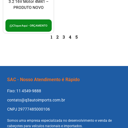
3.2 16V Motor 4M41 –
PRODUTO NOVO
Clique Aqui - ORÇAMENTO
1
2
3
4
5
SAC - Nosso Atendimento é Rápido
Fixo: 11 4549-9888
contato@q3autoimports.com.br
CNPJ 29777485000106
Somos uma empresa especializada no desenvolvimento e venda de
cabeçotes para veículos nacionais e importados.